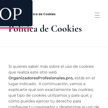
Inicio
Política de Cookies
Política de Cookies
Academia de Organizadores Profesionales | Cursos de Organización Personal y Profesional
 vida o conviértete en organizador profesional con programas guiados y tutorizados
Si quieres saber más sobre el uso de cookies
que realiza este sitio web
OrganizadoresProfesionales.pro
,
estás en el
lugar indicado. A continuación, vamos a
explicarte qué son exactamente las cookies;
qué tipo de cookies utilizamos y para qué; y
cómo puedes ejercer tu derecho para
configurar tu navegador y desestimar el uso de